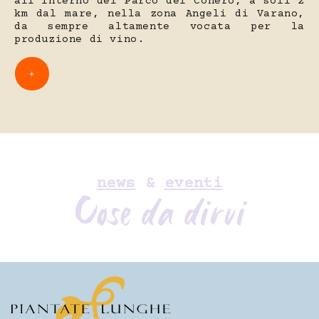
all’interno del Parco del Conero, a soli 2
km dal mare, nella zona Angeli di Varano,
da sempre altamente vocata per la
produzione di vino.
+
news
&
eventi
Cose da dirvi